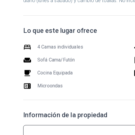
diario (lunes a sábado) y cambio de toallas. No inc
Lo que este lugar ofrece
bed
dr
4 Camas individuales
weekend
k
Sofá Cama/Futón
local_cafe
he
Cocina Equipada
microwave
Microondas
Información de la propiedad