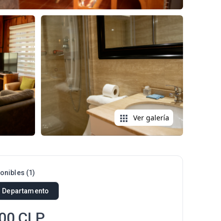
Ver galería
ponibles
(
1
)
r Departamento
00
CLP