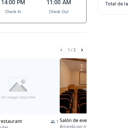
14:00 PM
11:00 AM
Total de l
Check-In
Check-Out
1
/
2
Salón de eventos MEDIA
estaurant
1
JORNADA
Arriendo por media jornada (4 horas
ndas