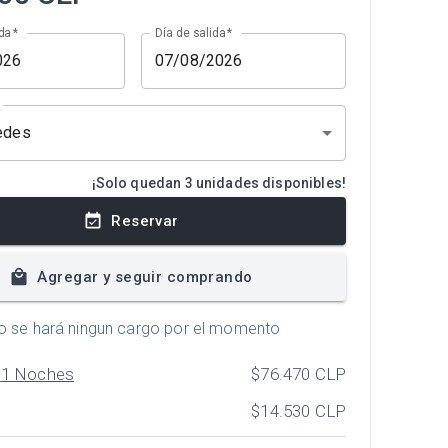
da
*
Día de salida
*
edes
¡Solo quedan 3 unidades disponibles!
Reservar
Agregar y seguir comprando
o se hará ningun cargo por el momento
x
1
Noches
$76.470
CLP
$14.530
CLP