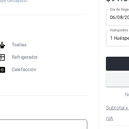
luye desayuno.
Día de llega
Huéspedes
1
Huésp
y_cleaning
Toallas
itchen
Refrigerador
at_pump
Calefacción
N
Subtotal 
IVA