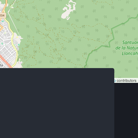
Leaflet
|
©
OpenStreetMap
contributors