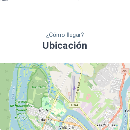
aprox). Incluye equipo de proyección
(data show y PC), amplificación,
micrófono, pódium, pizarra acrílica y
aire acondicionado. Cuenta con cocin
baños diferenciados y acceso
universal. Opción de coffee break en 
¿Cómo llegar?
mismo espacio o en la Trattoria (suje
Ubicación
a disponibilidad). Estacionamiento
compartido con cupos limitados.