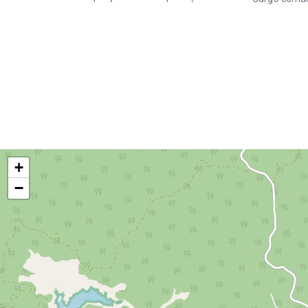
aprox). Incluye equipo de proyección
(data show y PC), amplificación,
micrófono, pódium, pizarra acrílica y
aire acondicionado. Cuenta con cocina,
baños diferenciados y acceso
universal. Opción de coffee break en el
mismo espacio o en la Trattoria (sujeto
a disponibilidad). Estacionamiento
compartido con cupos limitados.
+
−