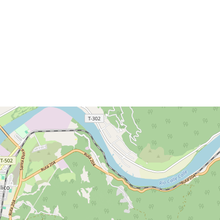
a,
el
to