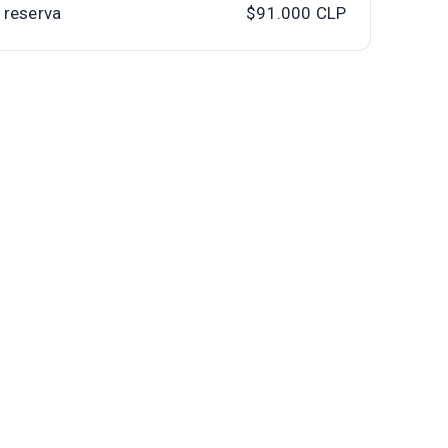
a reserva
$91.000
CLP
Pasajero adicional
1
Pasajero adicional utilizando sofá
cama y el mobiliario disponible en el
departamento. Sólo se permite 1
adicional por departamento.
1