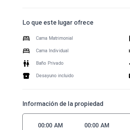
Lo que este lugar ofrece
bed
he
Cama Matrimonial
bed
Cama Individual
wc
dr
Baño Privado
breakfast_dining
k
Desayuno incluido
Información de la propiedad
00:00 AM
00:00 AM