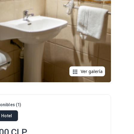
Ver galería
ponibles
(
1
)
 Hotel
00
CLP