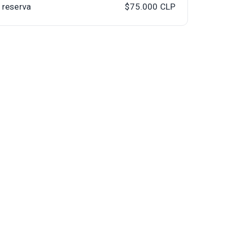
a reserva
$75.000
CLP
Pasajero adicional
1
Pasajero adicional utilizando sofá
cama y el mobiliario disponible en el
departamento. Sólo se permite 1
adicional por departamento.
1