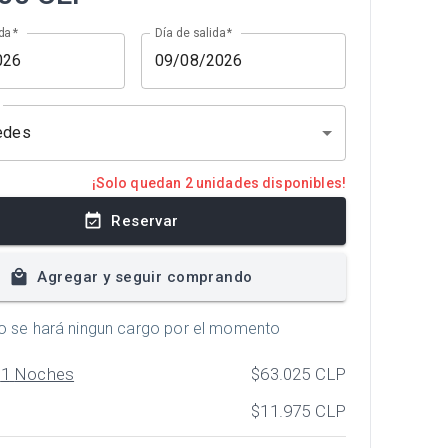
da
*
Día de salida
*
edes
¡Solo quedan 2 unidades disponibles!
Reservar
Agregar y seguir comprando
o se hará ningun cargo por el momento
x
1
Noches
$63.025
CLP
$11.975
CLP