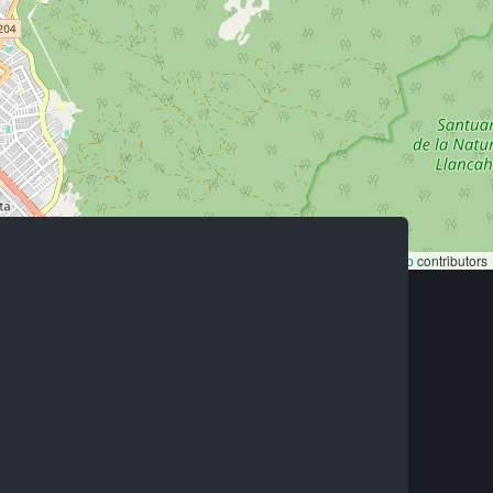
Leaflet
|
©
OpenStreetMap
contributors