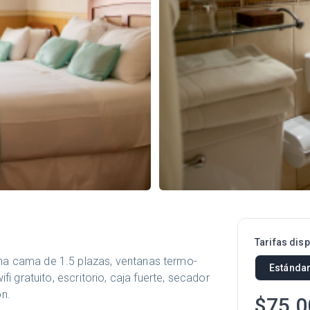
Tarifas dis
na cama de 1.5 plazas, ventanas termo-
Estándar
fi gratuito, escritorio, caja fuerte, secador
n.
$75.0