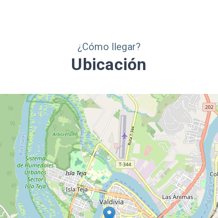
 PC), amplificación,
ódium, pizarra acrílica y
ionado. Cuenta con cocina,
enciados y acceso
pción de coffee break en el
¿Cómo llegar?
o o en la Trattoria (sujeto
Ubicación
idad). Estacionamiento
on cupos limitados.