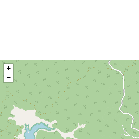
(data show y PC), amplificación,
(data show y
micrófono, pódium, pizarra acrílica y
micrófono, p
aire acondicionado. Cuenta con cocina,
aire acondic
baños diferenciados y acceso
baños difer
universal. Opción de coffee break en el
universal. O
mismo espacio o en la Trattoria (sujeto
mismo espaci
a disponibilidad). Estacionamiento
a disponibil
compartido con cupos limitados.
compartido c
+
−