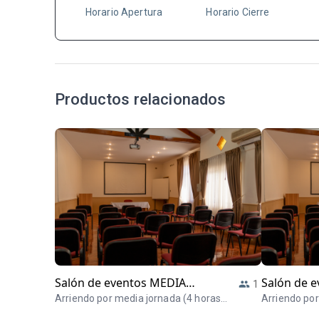
Horario Apertura
Horario Cierre
Productos relacionados
Salón de eventos MEDIA
Salón de 
1
JORNADA
COMPLET
Arriendo por media jornada (4 horas
Arriendo por
aprox). Incluye equipo de proyección
aprox). Incl