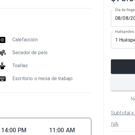
Día de llega
Huéspedes
at_pump
Calefacción
1
Huésp
air
Secador de pelo
y_cleaning
Toallas
eyboard
Escritorio o mesa de trabajo
N
Subtotal 
IVA
14:00 PM
11:00 AM