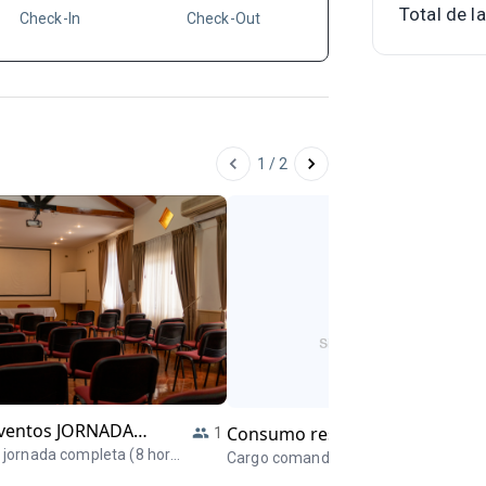
Total de l
Check-In
Check-Out
1
/
2
eventos JORNADA
Consumo restaurant
1
A
 jornada completa (8 horas
Cargo comandas
uye equipo de proyección