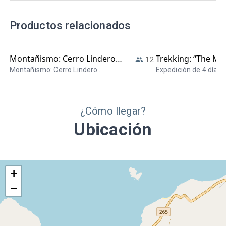
Productos relacionados
Montañismo: Cerro Lindero
Trekking: “The Mult
12
Magallanes
Adventure” - Inclu
Montañismo: Cerro Lindero
Expedición de 4 días 
Magallanes
campamentos itinera
helicóptero
lagunas , lagos y gla
de hielo Norte. Paisaj
¿Cómo llegar?
extraordinario regres
Helicóptero.
Ubicación
+
−