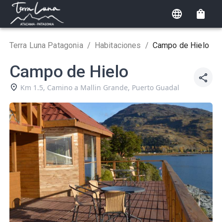
Terra Luna Patagonia
/
Habitaciones
/
Campo de Hielo
Campo de Hielo
Km 1.5, Camino a Mallin Grande
,
Puerto Guadal