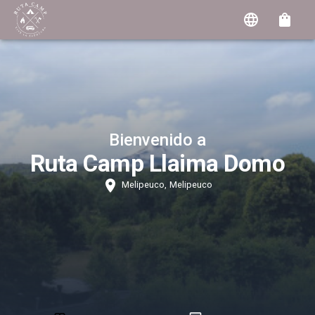
Bienvenido a
Ruta Camp Llaima Domo
Melipeuco
,
Melipeuco