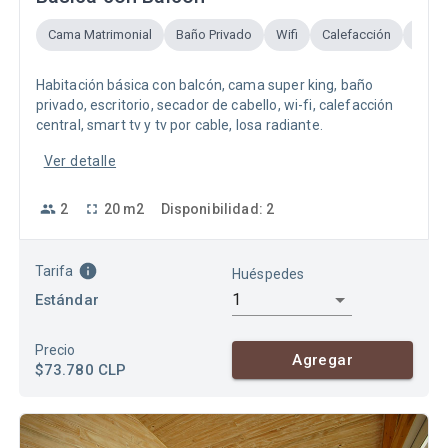
Cama Matrimonial
Baño Privado
Wifi
Calefacción
TV
Habitación básica con balcón, cama super king, baño
privado, escritorio, secador de cabello, wi-fi, calefacción
central, smart tv y tv por cable, losa radiante.
Ver detalle
2
20
m2
Disponibilidad
:
2
Tarifa
Huéspedes
1
Estándar
Precio
Agregar
$73.780
CLP