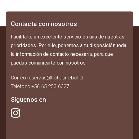
No realizamos reembolsos si la persona decide
retirarse antes de su fecha de Check-out, deberá
pagar el saldo de la estadía
Contacta con nosotros
Facilitarte un excelente servicio es una de nuestras
prioridades. Por ello, ponemos a tu disposición toda
la información de contacto necesaria, para que
puedas comunicarte con nosotros.
Correo
:
reservas@hotelarrebol.cl
Teléfono
:
+56 65 253 6327
Síguenos en