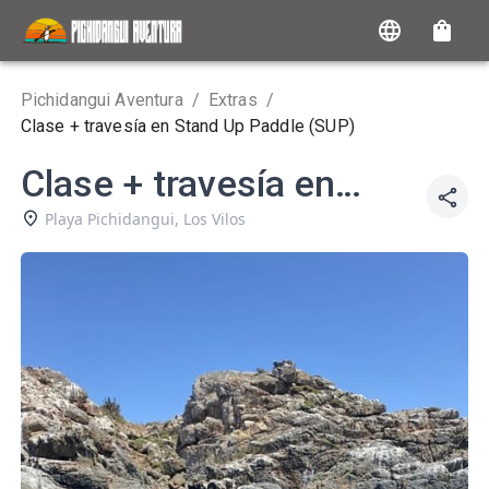
Pichidangui Aventura
/
Extras
/
Clase + travesía en Stand Up Paddle (SUP)
Clase + travesía en
Stand Up Paddle (SUP)
Playa Pichidangui
,
Los Vilos