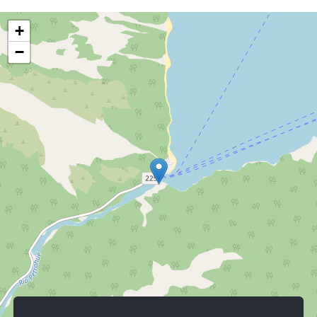
Sierra Santo Domingo. Todas nuest
cabañas están decor
+
rústica del lugar, ge
−
confortable y sureño q
espíritu auténtico de 