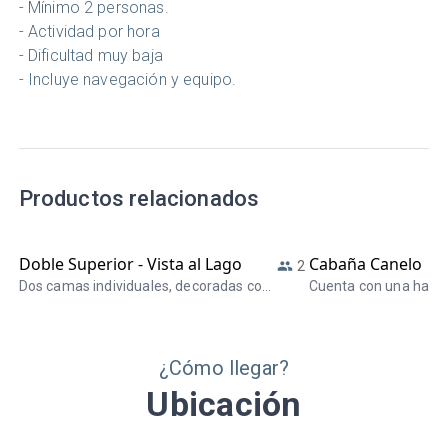
- Mínimo 2 personas.
- Actividad por hora
- Dificultad muy baja
- Incluye navegación y equipo.
Productos relacionados
Doble Superior - Vista al Lago
Cabaña Canelo
2
Dos camas individuales, decoradas con
Cuenta con una habita
madera rústica, generando un
primer piso, y en el s
ambiente confortable y sureño, con
habitación matrimoni
ventanale que ofrecen vista al Lago
habitación triple que
¿Cómo llegar?
Todos los Santos y a la Sierra Santo
Todas las estancias 
Domingo.
con madera rústica, 
Ubicación
ambiente confortable
ventanales que permi
la vista al Lago Todos