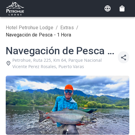
Hotel Petrohue Lodge
/
Extras
/
Navegación de Pesca - 1 Hora
Navegación de Pesca -
1 Hora
Petrohue, Ruta 225, Km 64, Parque Nacional
Vicente Perez Rosales
,
Puerto Varas