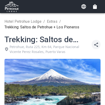
Hotel Petrohue Lodge
/
Extras
/
Trekking: Saltos de Petrohue + Los Pioneros
Trekking: Saltos de
Petrohue + Los
Petrohue, Ruta 225, Km 64, Parque Nacional
Vicente Perez Rosales
,
Puerto Varas
Pioneros